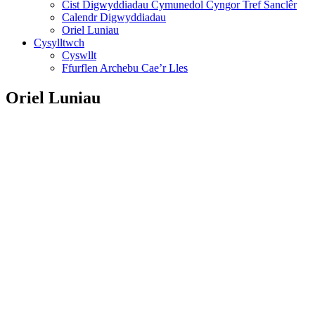
Cist Digwyddiadau Cymunedol Cyngor Tref Sanclêr
Calendr Digwyddiadau
Oriel Luniau
Cysylltwch
Cyswllt
Ffurflen Archebu Cae’r Lles
Oriel Luniau