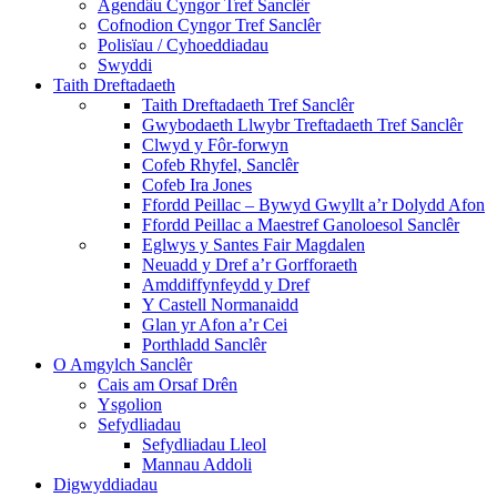
Agendâu Cyngor Tref Sanclêr
Cofnodion Cyngor Tref Sanclêr
Polisïau / Cyhoeddiadau
Swyddi
Taith Dreftadaeth
Taith Dreftadaeth Tref Sanclêr
Gwybodaeth Llwybr Treftadaeth Tref Sanclêr
Clwyd y Fôr-forwyn
Cofeb Rhyfel, Sanclêr
Cofeb Ira Jones
Ffordd Peillac – Bywyd Gwyllt a’r Dolydd Afon
Ffordd Peillac a Maestref Ganoloesol Sanclêr
Eglwys y Santes Fair Magdalen
Neuadd y Dref a’r Gorfforaeth
Amddiffynfeydd y Dref
Y Castell Normanaidd
Glan yr Afon a’r Cei
Porthladd Sanclêr
O Amgylch Sanclêr
Cais am Orsaf Drên
Ysgolion
Sefydliadau
Sefydliadau Lleol
Mannau Addoli
Digwyddiadau