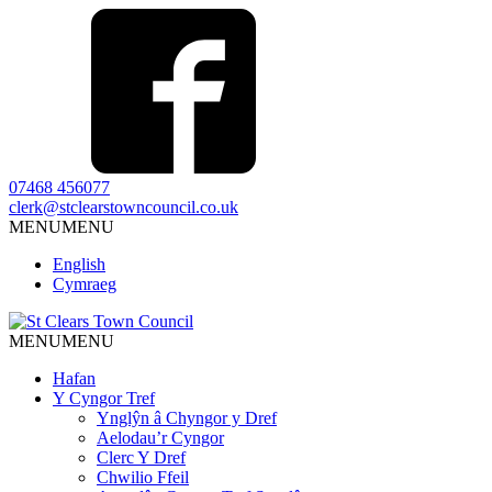
07468 456077
clerk@stclearstowncouncil.co.uk
MENU
MENU
English
Cymraeg
MENU
MENU
Hafan
Y Cyngor Tref
Ynglŷn â Chyngor y Dref
Aelodau’r Cyngor
Clerc Y Dref
Chwilio Ffeil